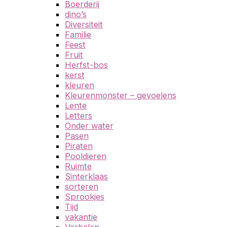
Boerderij
dino’s
Diversiteit
Familie
Feest
Fruit
Herfst-bos
kerst
kleuren
Kleurenmonster – gevoelens
Lente
Letters
Onder water
Pasen
Piraten
Pooldieren
Ruimte
Sinterklaas
sorteren
Sprookjes
Tijd
vakantie
Verhalen