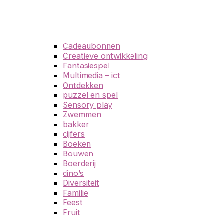
Cadeaubonnen
Creatieve ontwikkeling
Fantasiespel
Multimedia – ict
Ontdekken
puzzel en spel
Sensory play
Zwemmen
bakker
cijfers
Boeken
Bouwen
Boerderij
dino’s
Diversiteit
Familie
Feest
Fruit