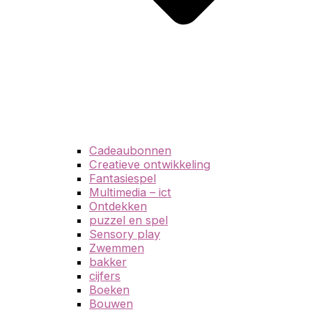
Cadeaubonnen
Creatieve ontwikkeling
Fantasiespel
Multimedia – ict
Ontdekken
puzzel en spel
Sensory play
Zwemmen
bakker
cijfers
Boeken
Bouwen