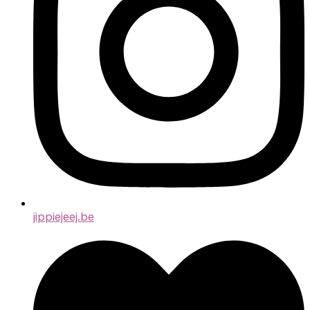
jippiejeej.be