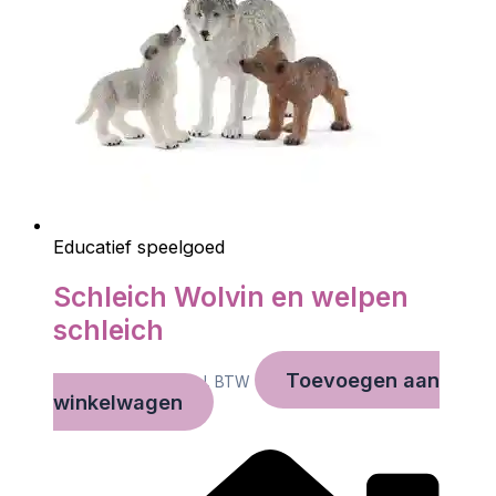
Educatief speelgoed
Schleich Wolvin en welpen
schleich
Toevoegen aan
€
10,45
€
7,02
Incl. BTW
winkelwagen