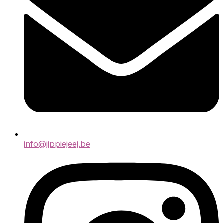
info@jippiejeej.be