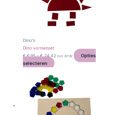
Deze
optie
kan
gekozen
worden
op
Dino's
de
Dino vormenset
Opties
productpagina
€
6,95
–
€
24,42
Incl. BTW
selecteren