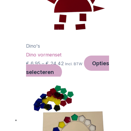
Deze
optie
kan
gekozen
worden
op
Dino's
de
Dino vormenset
Opties
productpagina
€
6,95
–
€
24,42
Incl. BTW
selecteren